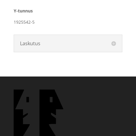
Y-tunnus
1925542-5
Laskutus