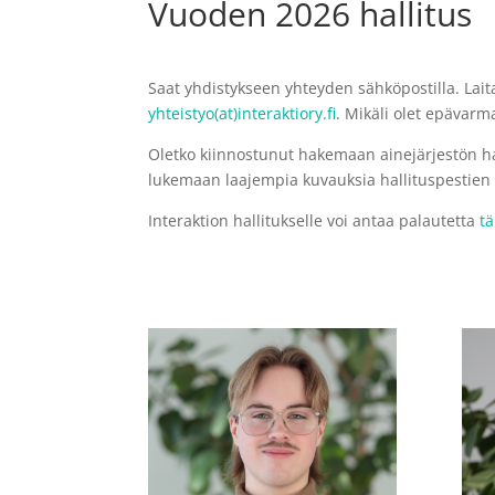
Vuoden 2026 hallitus
Saat yhdistykseen yhteyden sähköpostilla. Laita
yhteistyo(at)interaktiory.fi
. Mikäli olet epävarm
Oletko kiinnostunut hakemaan ainejärjestön ha
lukemaan laajempia kuvauksia hallituspestien s
Interaktion hallitukselle voi antaa palautetta
tä