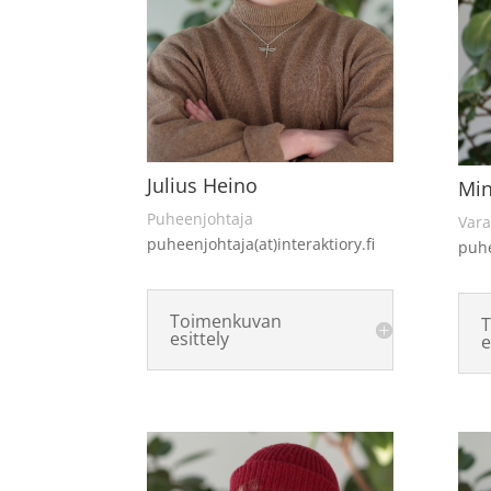
Julius Heino
Min
Puheenjohtaja
Var
puheenjohtaja(at)interaktiory.fi
puhe
Toimenkuvan
esittely
e