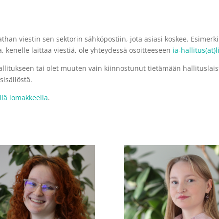
than viestin sen sektorin sähköpostiin, jota asiasi koskee. Esimerki
a, kenelle laittaa viestiä, ole yhteydessä osoitteeseen
ia-hallitus(at)l
llitukseen tai olet muuten vain kiinnostunut tietämään hallitusla
isällöstä.
llä lomakkeella
.