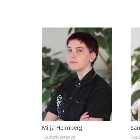
San
Milja Heimberg
Tuut
Tuutorivastaava