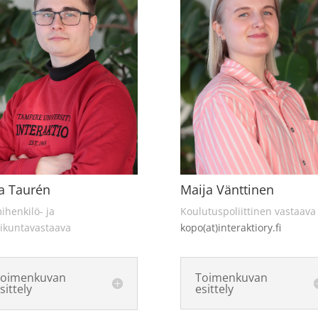
a Taurén
Maija Vänttinen
ihenkilö- ja
Koulutuspoliittinen vastaava
ikuntavastaava
kopo(at)interaktiory.fi
Toimenkuvan
Toimenkuvan
sittely
esittely