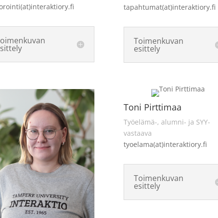
orointi(at)interaktiory.fi
tapahtumat(at)interaktiory.fi
Toimenkuvan
Toimenkuvan
sittely
esittely
Toni Pirttimaa
Työelämä-, alumni- ja SYY-
vastaava
tyoelama(at)interaktiory.fi
Toimenkuvan
esittely