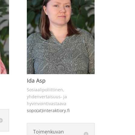
Ida Asp
Sosiaalipoliittinen,
yhdenvertaisuus- ja
hyvinvointivastaava
sopo(at)interaktiory.fi
Toimenkuvan