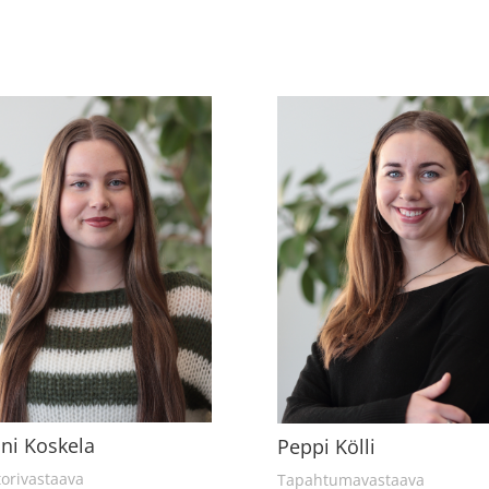
ni Koskela
Peppi Kölli
orivastaava
Tapahtumavastaava