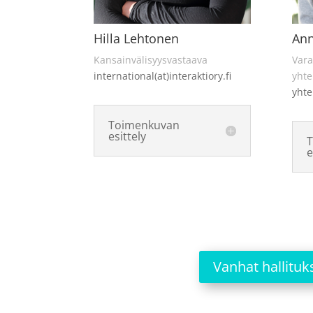
An
Hilla Lehtonen
Vara
Kansainvälisyysvastaava
yhte
international(at)interaktiory.fi
yhte
Toimenkuvan
esittely
e
Vanhat hallituk