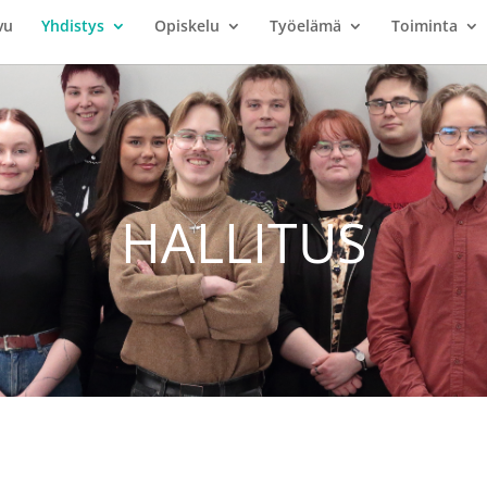
vu
Yhdistys
Opiskelu
Työelämä
Toiminta
HALLITUS