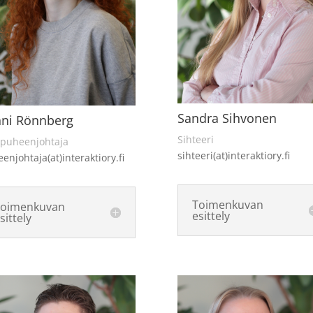
Sandra Sihvonen
ni Rönnberg
Sihteeri
apuheenjohtaja
sihteeri(at)interaktiory.fi
enjohtaja(at)interaktiory.fi
Toimenkuvan
Toimenkuvan
esittely
sittely