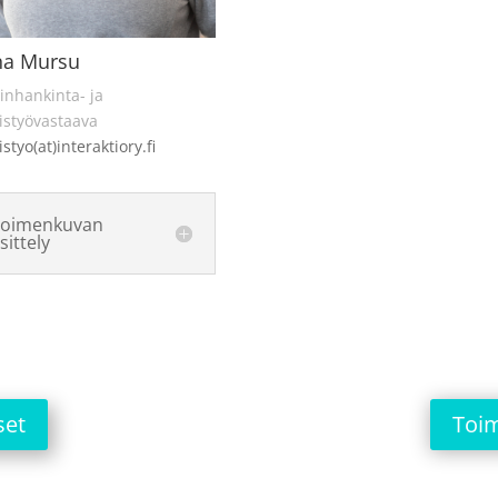
na Mursu
inhankinta- ja
istyövastaava
istyo(at)interaktiory.fi
Toimenkuvan
sittely
set
Toim