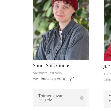
Sanni Satokunnas
Juh
Viestintävastaava
Toim
viestinta(at)interaktiory.fi
toim
Toimenkuvan
esittely
e