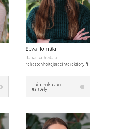
Eeva Ilomäki
Rahastonhoitaja
rahastonhoitaja(at)interaktiory.fi
Toimenkuvan
esittely